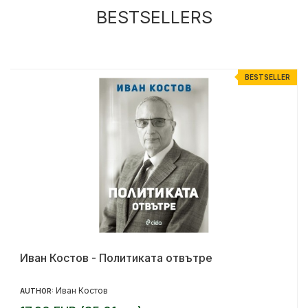
BESTSELLERS
R
BESTSELLER
Иван Костов - Политиката отвътре
Иван Костов
AUTHOR: