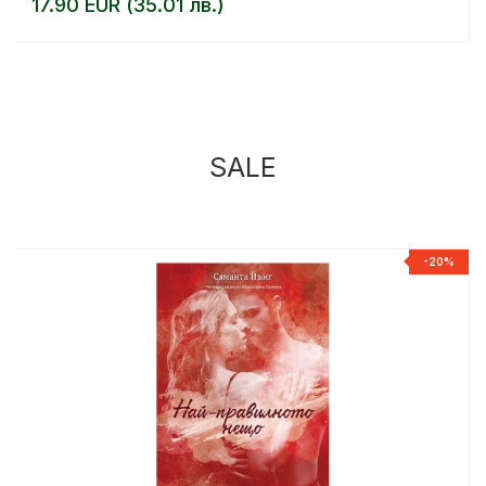
17.90 EUR (35.01 лв.)
SALE
%
-20%