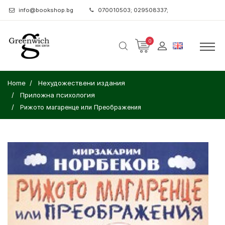
info@bookshop.bg
070010503; 029508337;
0
Home
Нехудожествени издания
Приложна психология
Рижото магаренце или Преображения