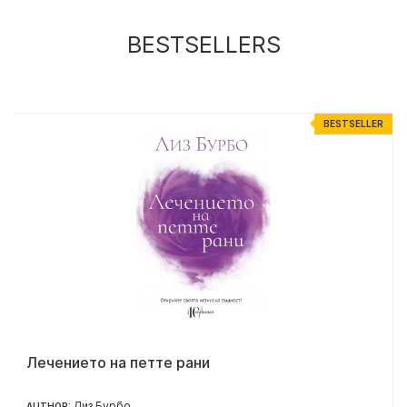
BESTSELLERS
R
BESTSELLER
Лечението на петте рани
Лиз Бурбо
AUTHOR: