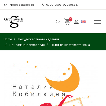
info@bookshop.bg
070010503; 029508337;
0
Home
Нехудожествени издания
Приложна психология
Пътят на щастливата жена