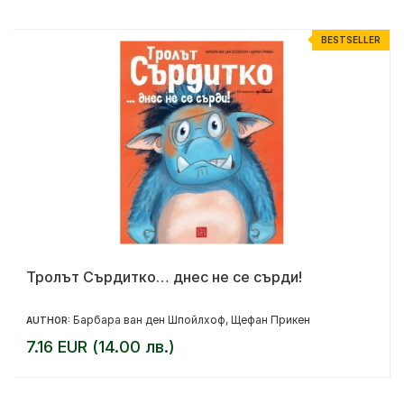
R
BESTSELLER
Тролът Сърдитко… днес не се сърди!
Барбара ван ден Шпойлхоф, Щефан Прикен
AUTHOR:
7.16 EUR (14.00 лв.)