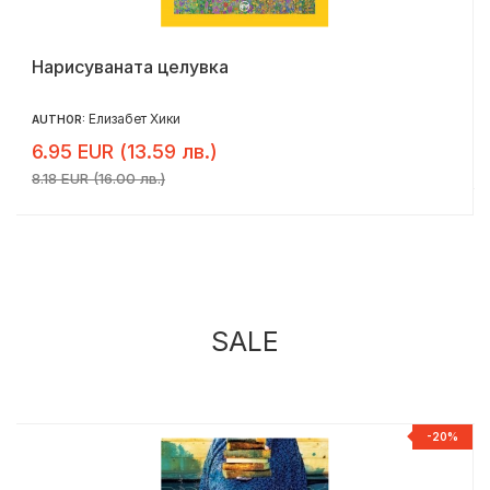
Нарисуваната целувка
Елизабет Хики
AUTHOR:
6.95 EUR (13.59 лв.)
8.18 EUR (16.00 лв.)
SALE
%
-20%