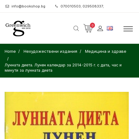
info@bookshop.bg
070010503; 029508337;
0
Home
Нехудожествени издания
Медицина и здраве
Лунната диета. Лунен календар за 2014-2015 г. с дата, час и
минути за лунната диета