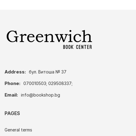
Address:
бул. Витоша № 37
Phone:
070010503; 029508337;
Email:
info@bookshop.bg
PAGES
General terms