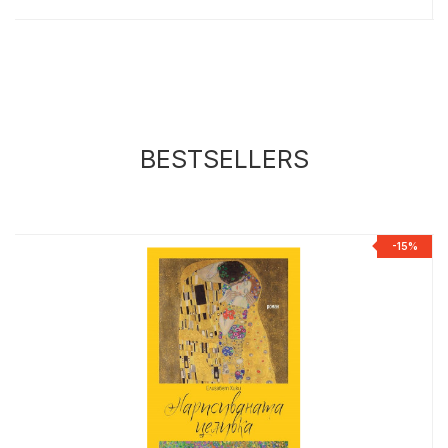
BESTSELLERS
R
-15%