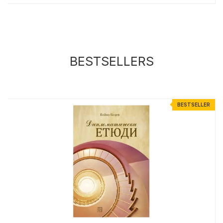
BESTSELLERS
R
BESTSELLER