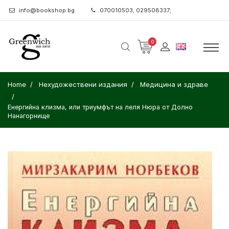
info@bookshop.bg
070010503; 029508337;
0
Home
Нехудожествени издания
Медицина и здраве
Енергийна клизма, или триумфът на леля Нюра от Долно
Нанагорнище