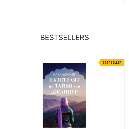
BESTSELLERS
R
BESTSELLER