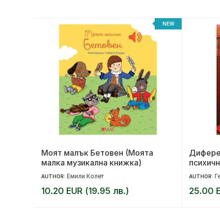
-20%
NEW
Моят малък Бетовен (Моята
Дифере
малка музикална книжка)
психичн
Емили Колет
Г
AUTHOR:
AUTHOR:
10.20 EUR (19.95 лв.)
25.00 E