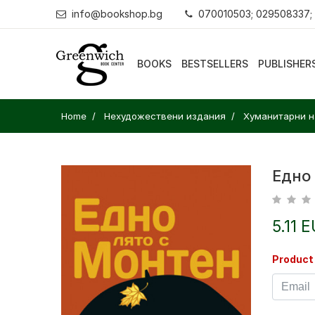
info@bookshop.bg
070010503; 029508337;
BOOKS
BESTSELLERS
PUBLISHER
Home
Нехудожествени издания
Хуманитарни н
Едно
5.11 
Product 