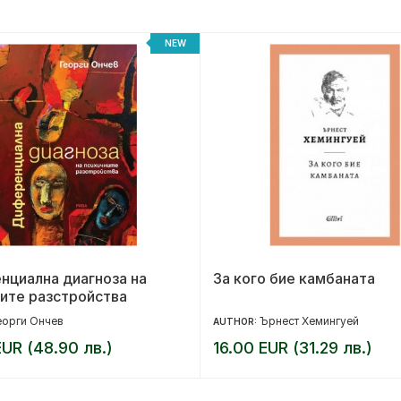
NEW
нциална диагноза на
За кого бие камбаната
ите разстройства
еорги Ончев
Ърнест Хемингуей
AUTHOR:
UR (48.90 лв.)
16.00 EUR (31.29 лв.)