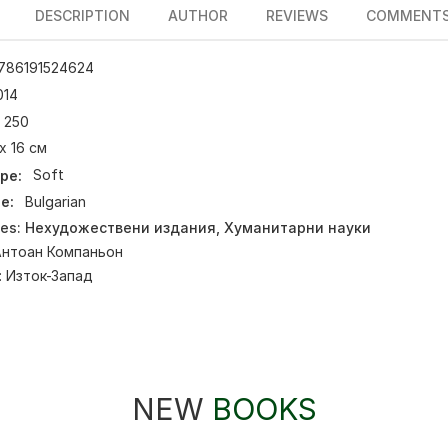
DESCRIPTION
AUTHOR
REVIEWS
COMMENT
786191524624
014
250
 х 16 см
pe:
Soft
e:
Bulgarian
ies:
Нехудожествени издания
,
Хуманитарни науки
Антоан Компаньон
:
Изток-Запад
NEW
BOOKS