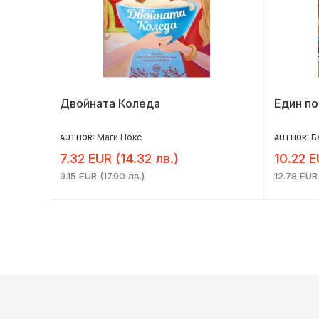
Двойната Коледа
Един по
Маги Нокс
Б
AUTHOR:
AUTHOR:
7.32 EUR (14.32 лв.)
10.22 E
9.15 EUR (17.90 лв.)
12.78 EUR