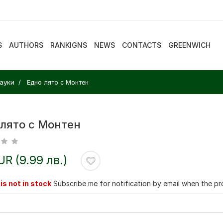
S
AUTHORS
RANKIGNS
NEWS
CONTACTS
GREENWICH
ауки
Едно лято с Монтен
 лято с Монтен
EUR (9.99 лв.)
is not in stock
Subscribe me for notification by email when the pro