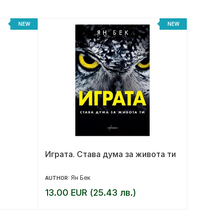
NEW
NEW
Играта. Става дума за живота ти
Краят 
револ
Ян Бек
AUTHOR:
AUTHOR:
13.00 EUR (25.43 лв.)
14.00 