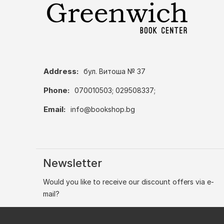
Address:
бул. Витоша № 37
Phone:
070010503; 029508337;
Email:
info@bookshop.bg
Newsletter
Would you like to receive our discount offers via e-
mail?