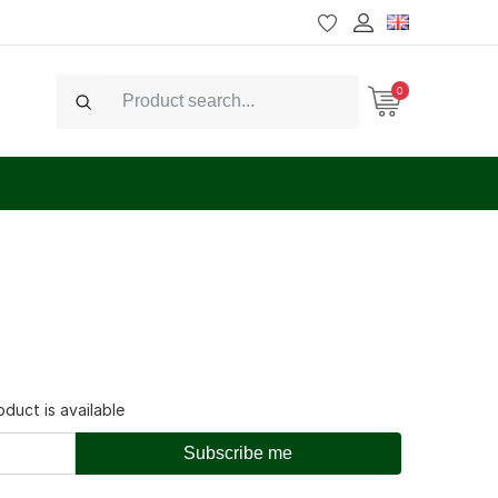
0
Search
duct is available
Subscribe me