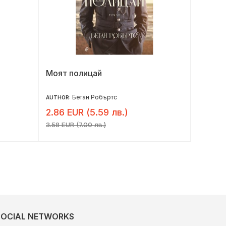
Моят полицай
Девет
Бетан Робъртс
AUTHOR:
AUTHOR:
2.86 EUR (5.59 лв.)
6.54 E
3.58 EUR (7.00 лв.)
8.18 EUR 
SOCIAL NETWORKS