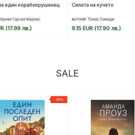
на един корабокрушенец
Силата на кучето
абриел Гарсия Маркес
Томас Савидж
AUTHOR:
R (17.99 лв.)
9.15 EUR (17.90 лв.)
SALE
-20%