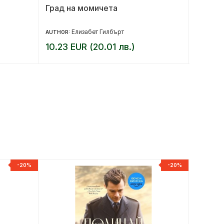
Град на момичета
Оконча
Елизабет Гилбърт
AUTHOR:
AUTHOR:
10.23 EUR (20.01 лв.)
10.22 
-20%
-20%