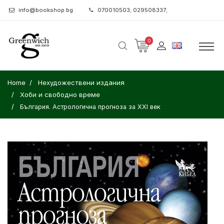
info@bookshop.bg
070010503; 029508337;
0
Home
Нехудожествени издания
Хоби и свободно време
България. Астрологична прогноза за ХХI век