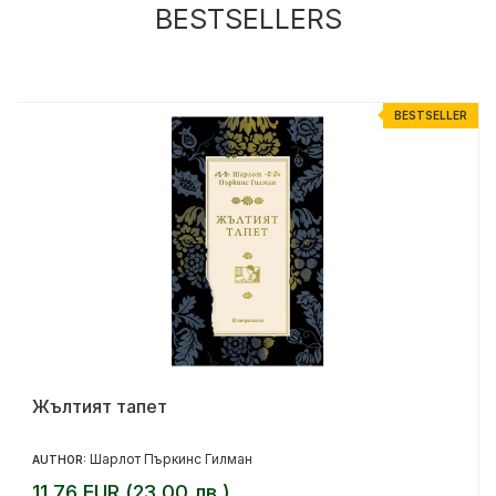
BESTSELLERS
R
BESTSELLER
Жълтият тапет
Шарлот Пъркинс Гилман
AUTHOR:
11.76 EUR (23.00 лв.)