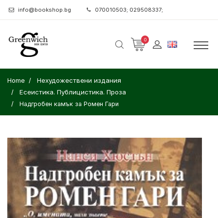
info@bookshop.bg
070010503; 029508337;
0
Home
Нехудожествени издания
Есеистика. Публицистика. Проза
Надгробен камък за Ромен Гари