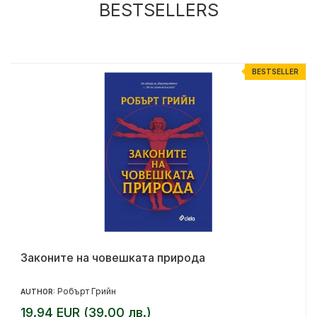
BESTSELLERS
R
BESTSELLER
Законите на човешката природа
Робърт Грийн
AUTHOR:
19.94 EUR (39.00 лв.)