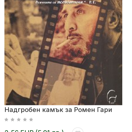
Надгробен камък за Ромен Гари