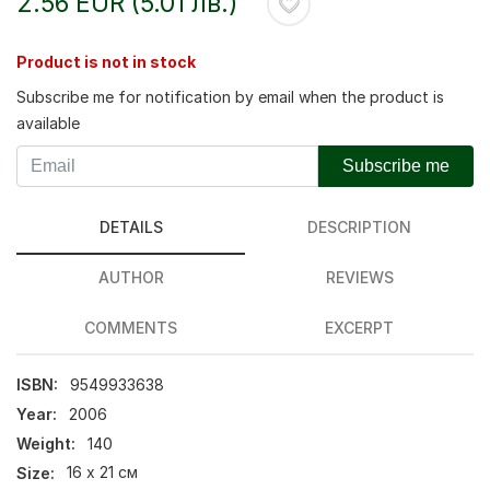
2.56 EUR (5.01 лв.)
Product is not in stock
Subscribe me for notification by email when the product is
available
Subscribe me
DETAILS
DESCRIPTION
AUTHOR
REVIEWS
COMMENTS
EXCERPT
ISBN:
9549933638
Year:
2006
Weight:
140
Size:
16 х 21 см