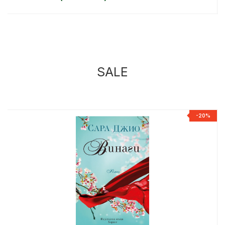
SALE
%
-20%