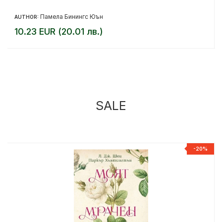
Памела Бинингс Юън
AUTHOR:
10.23 EUR (20.01 лв.)
SALE
%
-20%