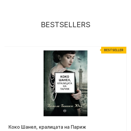
BESTSELLERS
R
BESTSELLER
Коко Шанел, кралицата на Париж