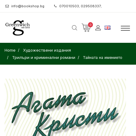
info@bookshop.bg
070010503; 029508337;
0
Home
Художествени издания
Трилъри и криминални романи
Тайната на имението