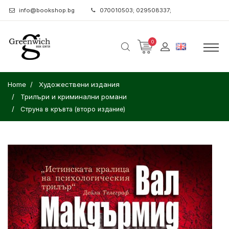
info@bookshop.bg
070010503; 029508337;
0
Home
Художествени издания
Трилъри и криминални романи
Струна в кръвта (второ издание)