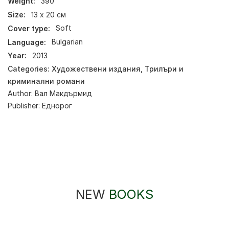
Weight:
390
Size:
13 х 20 см
Cover type:
Soft
Language:
Bulgarian
Year:
2013
Categories:
Художествени издания
,
Трилъри и
криминални романи
Author:
Вал Макдърмид
Publisher:
Еднорог
NEW
BOOKS