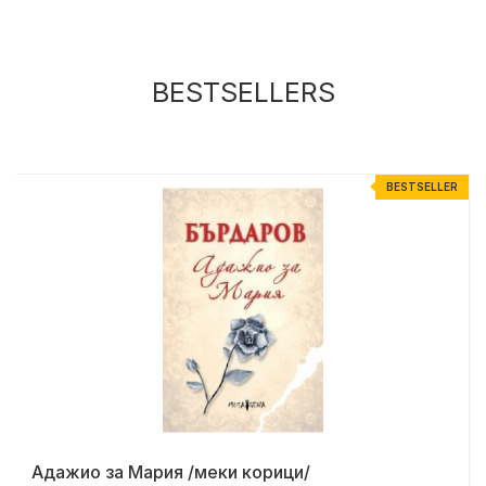
BESTSELLERS
R
BESTSELLER
Адажио за Мария /меки корици/