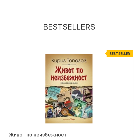
BESTSELLERS
R
BESTSELLER
Живот по неизбежност