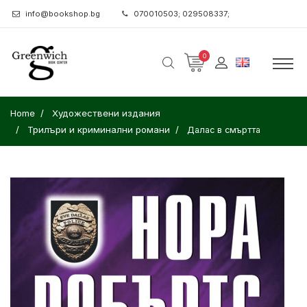
info@bookshop.bg
070010503; 029508337;
0
Home
Художествени издания
Трилъри и криминални романи
Далас в смъртта