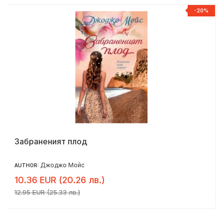
%
-20%
Забраненият плод
Джоджо Мойс
AUTHOR:
10.36 EUR (20.26 лв.)
12.95 EUR (25.33 лв.)