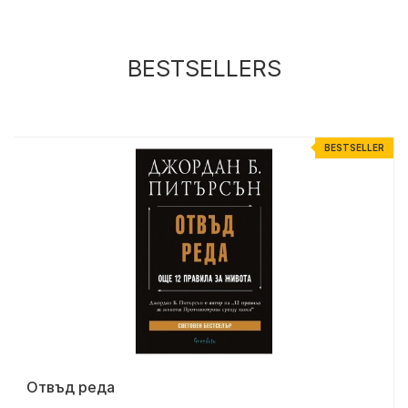
BESTSELLERS
R
BESTSELLER
Отвъд реда