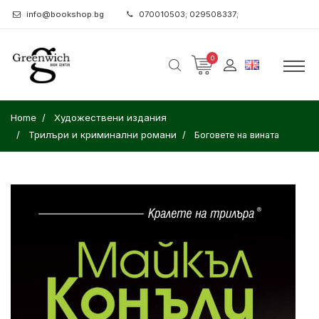
info@bookshop.bg
070010503; 029508337;
0
Home
Художествени издания
Трилъри и криминални романи
Боговете на вината