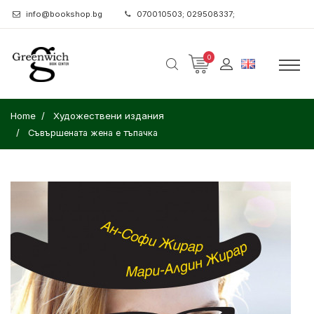
info@bookshop.bg
070010503; 029508337;
0
Home
Художествени издания
Съвършената жена е тъпачка