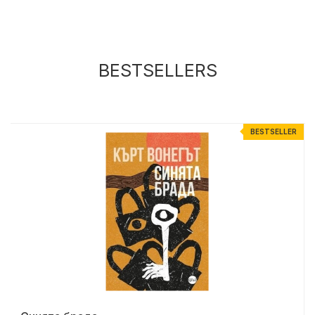
BESTSELLERS
R
BESTSELLER