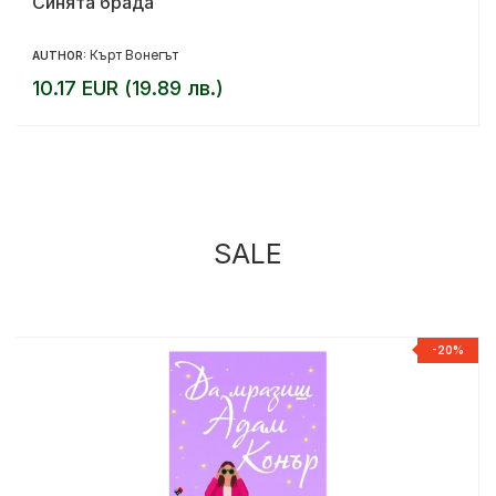
Синята брада
Кърт Вонегът
AUTHOR:
10.17 EUR (19.89 лв.)
SALE
%
-20%