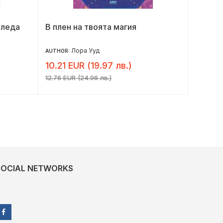
оледа
В плен на твоята магия
Под я
Лора Ууд
AUTHOR:
AUTHOR:
10.21 EUR (19.97 лв.)
8.18 E
12.76 EUR (24.96 лв.)
10.23 EU
SOCIAL NETWORKS