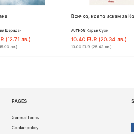
ане
Всичко, което искам за К
ия Шеридан
Карън Суон
AUTHOR:
R (12.71 лв.)
10.40 EUR (20.34 лв.)
15.90 лв.)
13.00 EUR (25.43 лв.)
PAGES
General terms
Cookie policy