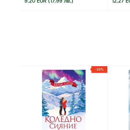
9.20 EUR (17.99 лв.)
12.27 E
-20%
-20%