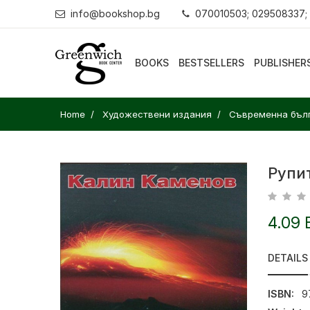
info@bookshop.bg
070010503; 029508337;
BOOKS
BESTSELLERS
PUBLISHER
Home
Художествени издания
Съвременна бълг
Рупи
4.09 
DETAILS
ISBN:
9