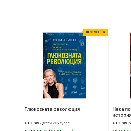
ESTSELLER
BESTSELLER
ладата
Глюкозната революция
Нека по
истори
Джеси Инчауспе
Р
AUTHOR:
AUTHOR: