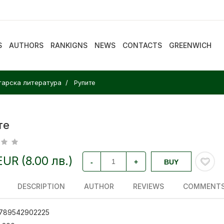
S
AUTHORS
RANKIGNS
NEWS
CONTACTS
GREENWICH
арска литература
Рупите
те
EUR (8.00 лв.)
-
+
BUY
DESCRIPTION
AUTHOR
REVIEWS
COMMENT
789542902225