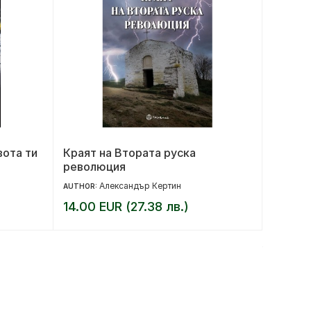
вота ти
Краят на Втората руска
Забран
революция
Александър Кертин
AUTHOR:
AUTHOR:
14.00 EUR (27.38 лв.)
10.36 
12.95 EU