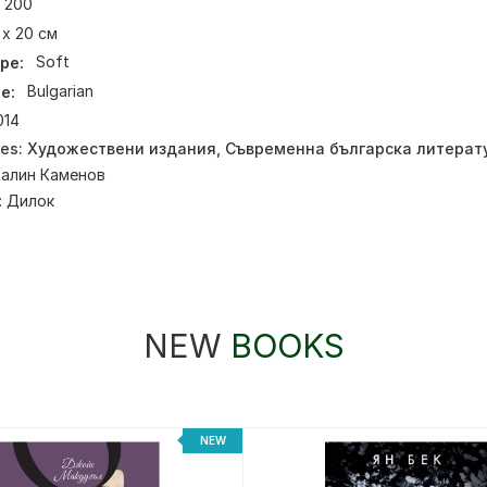
200
 х 20 см
pe:
Soft
e:
Bulgarian
014
ies:
Художествени издания
,
Съвременна българска литерат
Калин Каменов
:
Дилок
NEW
BOOKS
NEW