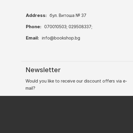
Address:
бул. Витоша № 37
Phone:
070010503; 029508337;
Email:
info@bookshop.bg
Newsletter
Would you like to receive our discount offers via e-
mail?