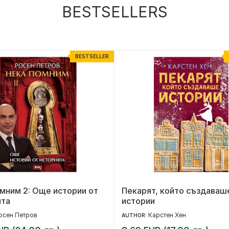
BESTSELLERS
BESTSELLER
мним 2: Още истории от
Пекарят, който създаваш
ята
истории
осен Петров
Карстен Хен
AUTHOR: