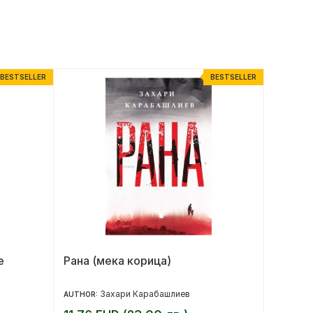
BESTSELLER
BESTSELLER
е
Рана (мека корица)
Moja B
Ваня 
Захари Карабашлиев
AUTHOR:
AUTHOR: