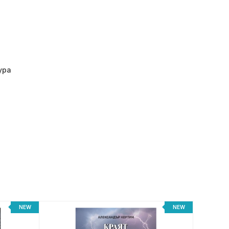
ура
NEW
NEW