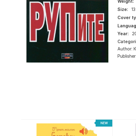
Weight:
Size:
13
Cover ty
Languag
Year:
2
Categor
Author:
Publisher
NEW
NEW