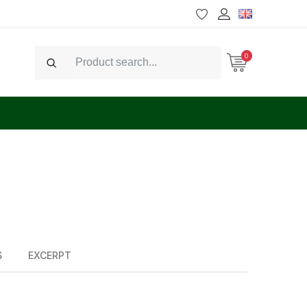
0
Search
S
EXCERPT