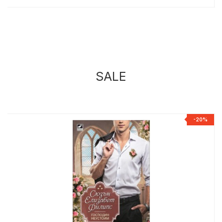
SALE
%
-20%