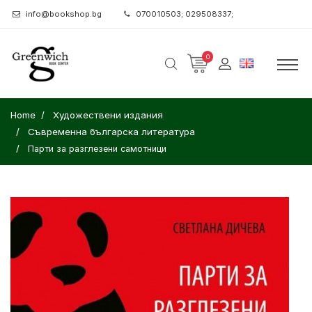
info@bookshop.bg
070010503; 029508337;
0
Home
Художествени издания
Съвременна българска литература
Парти за разглезени самотници