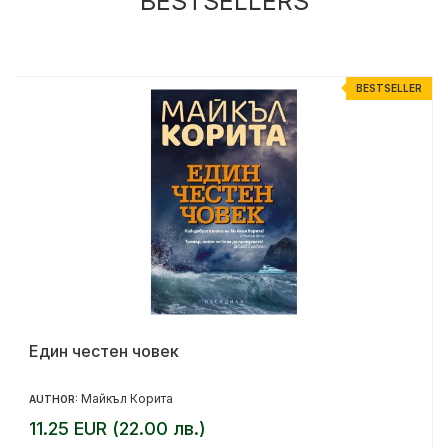
BESTSELLERS
R
BESTSELLER
Един честен човек
Майкъл Корита
AUTHOR:
11.25 EUR (22.00 лв.)