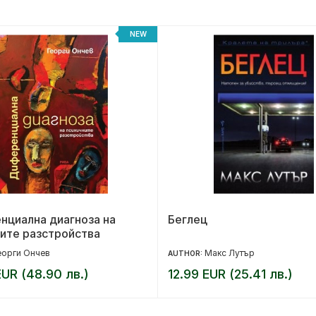
NEW
нциална диагноза на
Беглец
ите разстройства
еорги Ончев
Макс Лутър
AUTHOR:
UR (48.90 лв.)
12.99 EUR (25.41 лв.)