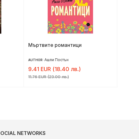
Мъртвите романтици
Любов
Ашли Постън
AUTHOR:
AUTHOR:
9.41 EUR (18.40 лв.)
6.10 E
11.76 EUR (23.00 лв.)
7.62 EUR 
SOCIAL NETWORKS