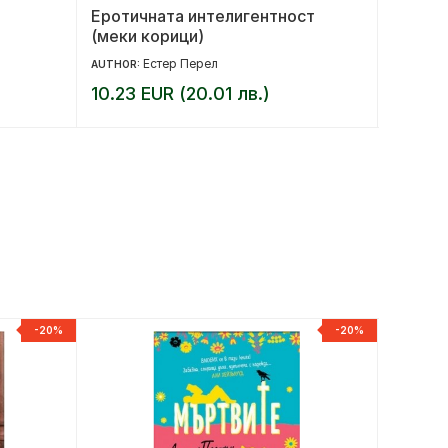
Еротичната интелигентност
Париж
(меки корици)
Естер Перел
AUTHOR:
AUTHOR:
10.23 EUR (20.01 лв.)
15.29 
-20%
-20%