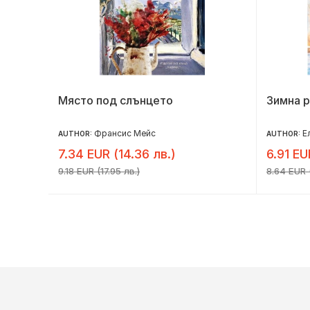
Място под слънцето
Зимна 
Франсис Мейс
Е
AUTHOR:
AUTHOR:
7.34 EUR (14.36 лв.)
6.91 EU
9.18 EUR (17.95 лв.)
8.64 EUR (