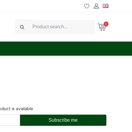
0
Search
duct is available
Subscribe me