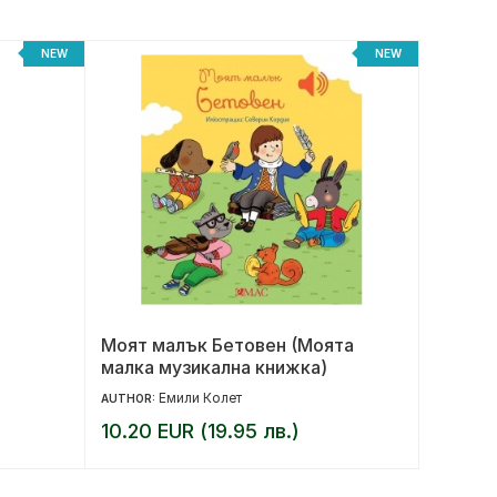
NEW
NEW
Моят малък Бетовен (Моята
Под къ
малка музикална книжка)
юбилей
Емили Колет
17.90 
AUTHOR:
10.20 EUR (19.95 лв.)