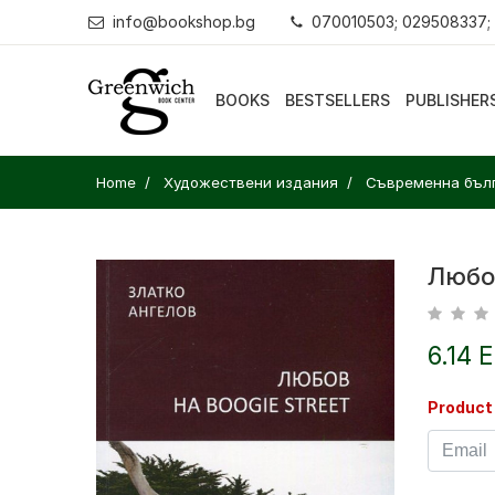
info@bookshop.bg
070010503; 029508337;
BOOKS
BESTSELLERS
PUBLISHER
Home
Художествени издания
Съвременна бълг
Любов
6.14 
Product 