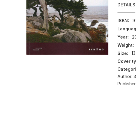
DETAILS
ISBN:
9
Languag
Year:
2
Weight:
Size:
13
Cover ty
Categor
Author:
З
Publisher