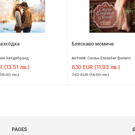
разходка
Бляскаво момиче
лин Хилдебранд
Сюзън Елизабет Филипс
AUTHOR:
R (13.51 лв.)
6.10 EUR (11.93 лв.)
16.90 лв.)
7.62 EUR (14.90 лв.)
PAGES