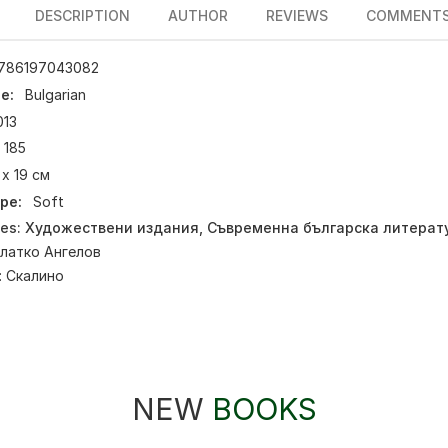
DESCRIPTION
AUTHOR
REVIEWS
COMMENT
786197043082
e:
Bulgarian
013
185
 х 19 см
pe:
Soft
ies:
Художествени издания
,
Съвременна българска литерат
латко Ангелов
:
Скалино
NEW
BOOKS