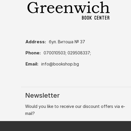
Address:
бул. Витоша № 37
Phone:
070010503; 029508337;
Email:
info@bookshop.bg
Newsletter
Would you like to receive our discount offers via e-
mail?