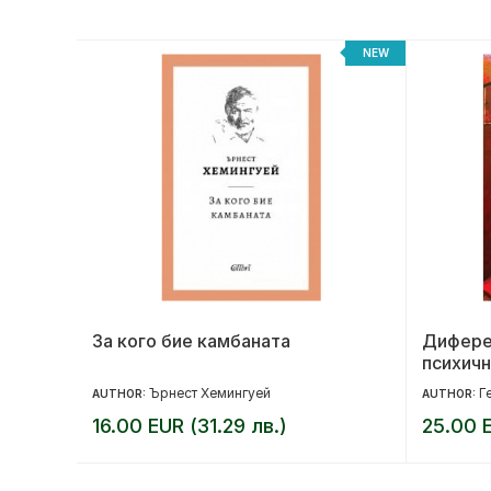
NEW
NEW
За кого бие камбаната
Дифере
психичн
Ърнест Хемингуей
Г
AUTHOR:
AUTHOR:
16.00 EUR (31.29 лв.)
25.00 E