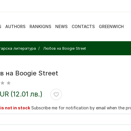
S
AUTHORS
RANKIGNS
NEWS
CONTACTS
GREENWICH
арска литература
Любов на Boogie Street
 на Boogie Street
EUR (12.01 лв.)
is not in stock
Subscribe me for notification by email when the pro