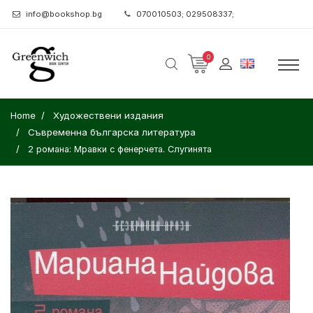
info@bookshop.bg
070010503; 029508337;
0
Home
Художествени издания
Съвременна българска литература
2 романа: Мравки с фенерчета. Слугинята