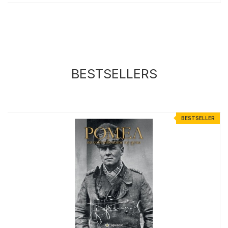
BESTSELLERS
R
BESTSELLER