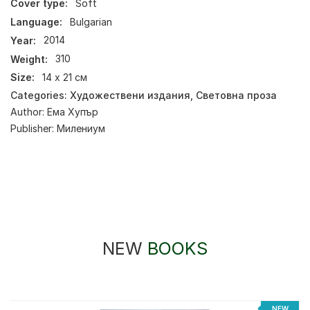
Cover type:
Soft
Language:
Bulgarian
Year:
2014
Weight:
310
Size:
14 х 21 см
Categories:
Художествени издания
,
Световна проза
Author:
Ема Хупър
Publisher:
Милениум
NEW
BOOKS
%
NEW