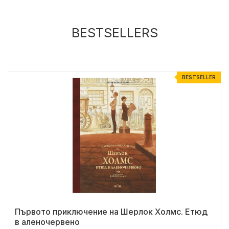
BESTSELLERS
R
BESTSELLER
Първото приключение на Шерлок Холмс. Етюд
в аленочервено