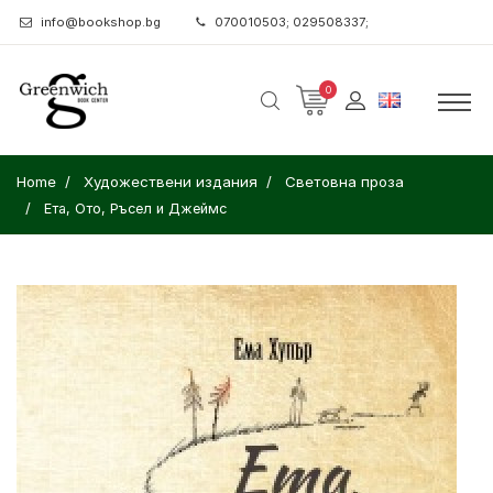
info@bookshop.bg
070010503; 029508337;
0
Home
Художествени издания
Световна проза
Ета, Ото, Ръсел и Джеймс