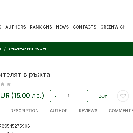
S
AUTHORS
RANKIGNS
NEWS
CONTACTS
GREENWICH
а
Спасителят в ръжта
ителят в ръжта
EUR (15.00 лв.)
-
+
BUY
DESCRIPTION
AUTHOR
REVIEWS
COMMENT
789545275906