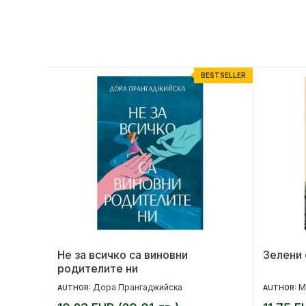
ESTSELLER
BESTSELLER
н
Не за всичко са виновни
Зелени 
я
родителите ни
асимира Хаджииванова
Дора Прангаджийска
М
AUTHOR:
AUTHOR: