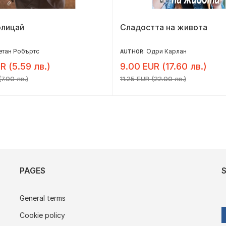
олицай
Сладостта на живота
етан Робъртс
Одри Карлан
AUTHOR:
R (5.59 лв.)
9.00 EUR (17.60 лв.)
7.00 лв.)
11.25 EUR (22.00 лв.)
PAGES
General terms
Cookie policy