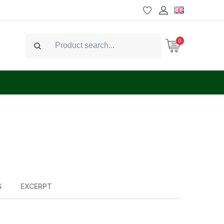
0
Search
S
EXCERPT