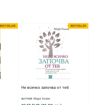
BESTSELLER
BESTSELLER
Не всичко започва от теб
За жен
Марк Уолин
AUTHOR:
AUTHOR: