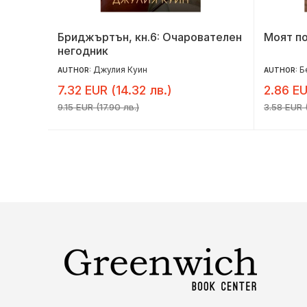
Бриджъртън, кн.6: Очарователен
Моят п
негодник
Джулия Куин
Б
AUTHOR:
AUTHOR:
7.32 EUR (14.32 лв.)
2.86 EU
9.15 EUR (17.90 лв.)
3.58 EUR (