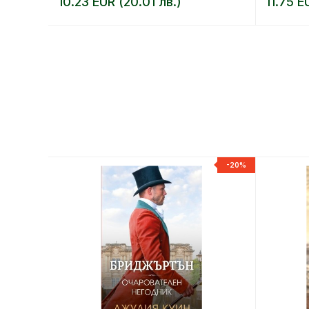
10.23 EUR (20.01 лв.)
11.75 E
-20%
-20%