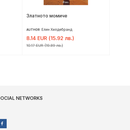
Златното момиче
Магият
Елин Хилдебранд
AUTHOR:
AUTHOR:
8.14 EUR (15.92 лв.)
7.34 E
10.17 EUR (19.89 лв.)
9.18 EUR 
SOCIAL NETWORKS