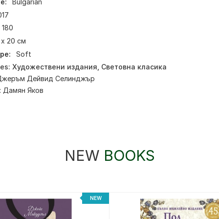
e:
Bulgarian
017
180
 x 20 см
pe:
Soft
ies:
Художествени издания
,
Световна класика
Джеръм Дейвид Селинджър
:
Дамян Яков
NEW
BOOKS
NEW