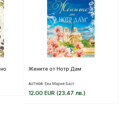
лно
Жените от Нотр Дам
Краят 
револ
Ева Мария Баст
AUTHOR:
AUTHOR:
12.00 EUR (23.47 лв.)
14.00 