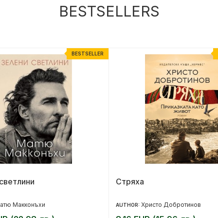
BESTSELLERS
BESTSELLER
светлини
Стряха
атю Макконъхи
Христо Добротинов
AUTHOR: