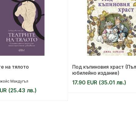
е на тялото
Под къпиновия храст (Пъ
юбилейно издание)
жойс Макдугъл
17.90 EUR (35.01 лв.)
UR (25.43 лв.)