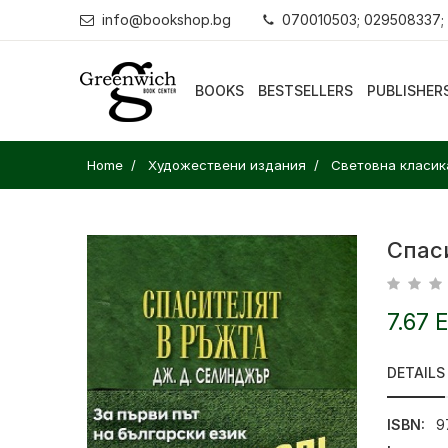
info@bookshop.bg
070010503; 029508337;
BOOKS
BESTSELLERS
PUBLISHER
Home
Художествени издания
Световна класик
Спас
7.67 
DETAILS
ISBN:
9