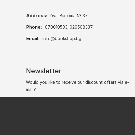
Address:
бул. Витоша № 37
Phone:
070010503; 029508337;
Email:
info@bookshop.bg
Newsletter
Would you like to receive our discount offers via e-
mail?