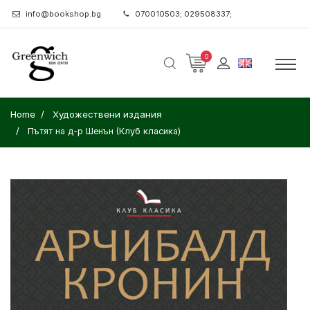
info@bookshop.bg
070010503; 029508337;
0
Home
Художествени издания
Пътят на д-р Шенън (Клуб класика)