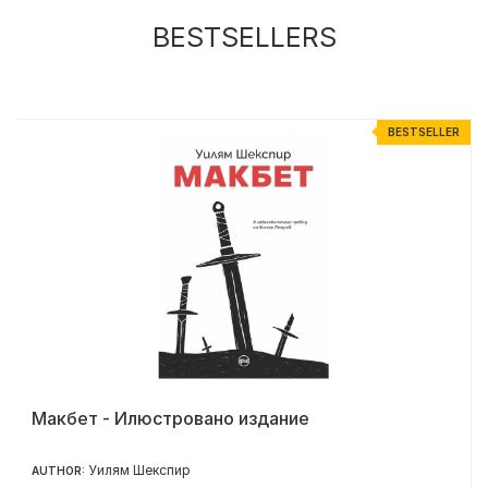
BESTSELLERS
R
BESTSELLER
Макбет - Илюстровано издание
Уилям Шекспир
AUTHOR: