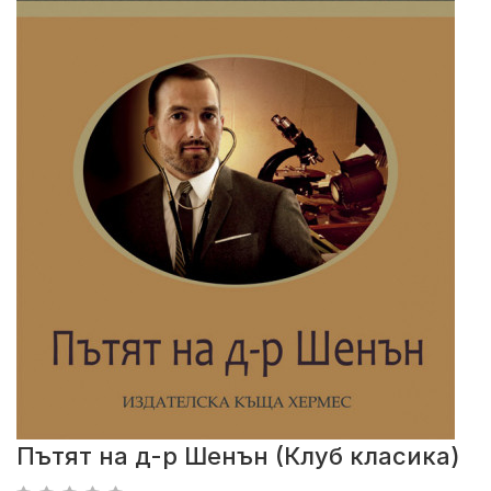
Пътят на д-р Шенън (Клуб класика)