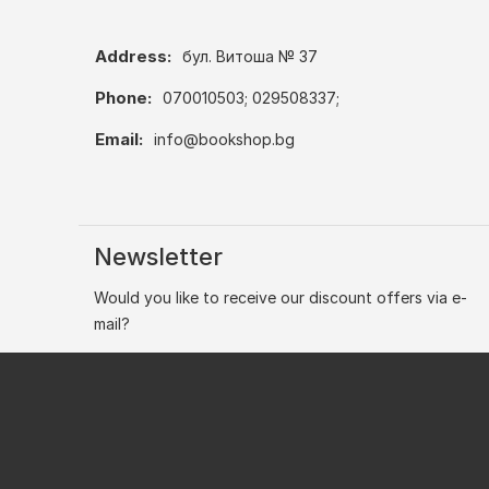
Address:
бул. Витоша № 37
Phone:
070010503; 029508337;
Email:
info@bookshop.bg
Newsletter
Would you like to receive our discount offers via e-
mail?