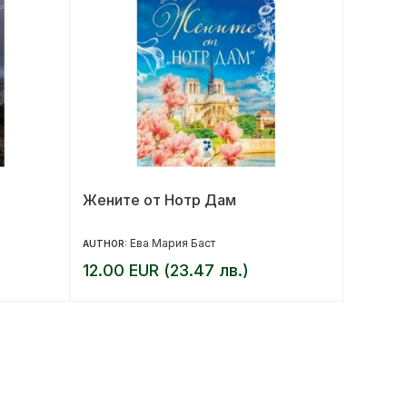
Жените от Нотр Дам
За ког
Ева Мария Баст
AUTHOR:
AUTHOR:
12.00 EUR (23.47 лв.)
16.00 