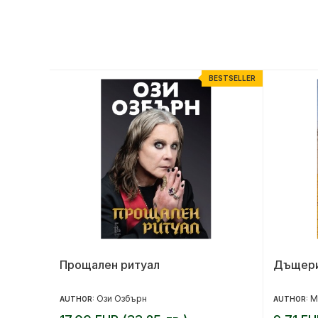
ESTSELLER
BESTSELLER
дание)
Прощален ритуал
Дъщери
Ози Озбърн
М
AUTHOR:
AUTHOR: