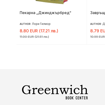
Пекарна „Джинджърбред“
Завръщ
Лори Гилмор
Д
AUTHOR:
AUTHOR:
8.80 EUR (17.21 лв.)
8.79 EU
11.00 EUR (21.51 лв.)
10.99 EUR 