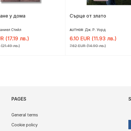
ане у дома
Сърце от злато
аниел Стийл
Дж. Р. Уорд
AUTHOR:
R (17.19 лв.)
6.10 EUR (11.93 лв.)
(21.49 лв.)
7.62 EUR (14.90 лв.)
PAGES
General terms
Cookie policy