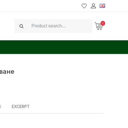
0
Search
аване
S
EXCERPT