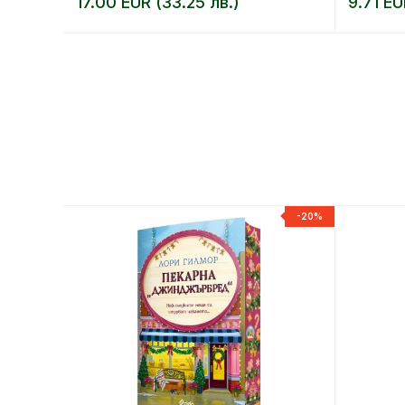
17.00 EUR (33.25 лв.)
9.71 EU
-20%
-20%