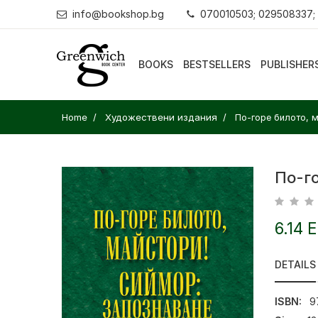
info@bookshop.bg
070010503; 029508337;
BOOKS
BESTSELLERS
PUBLISHER
Home
Художествени издания
По-горе билото, 
По-г
6.14 
DETAILS
ISBN:
9