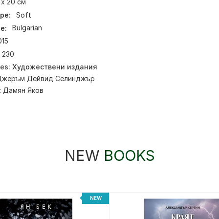
 x 20 см
pe:
Soft
e:
Bulgarian
015
230
ies:
Художествени издания
Джеръм Дейвид Селинджър
:
Дамян Яков
NEW
BOOKS
NEW