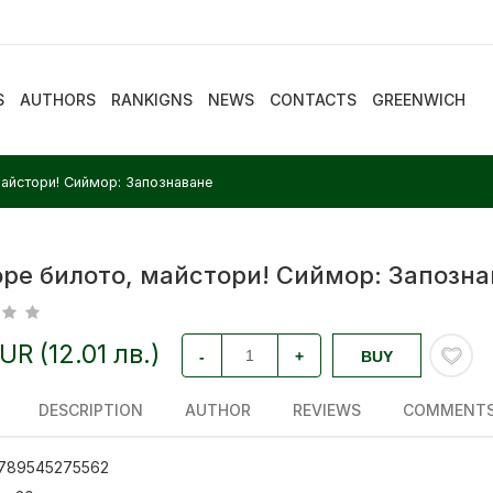
S
AUTHORS
RANKIGNS
NEWS
CONTACTS
GREENWICH
майстори! Сиймор: Запознаване
оре билото, майстори! Сиймор: Запозн
EUR (12.01 лв.)
-
+
BUY
DESCRIPTION
AUTHOR
REVIEWS
COMMENT
789545275562