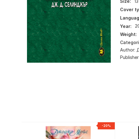
Size:
13
Cover ty
Languag
Year:
2
Weight:
Categor
Author:
Publisher
NEW
-20%