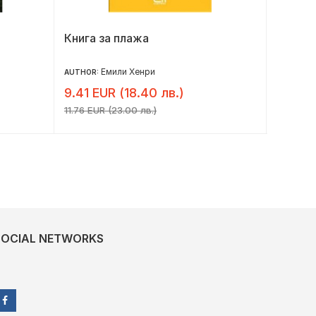
Книга за плажа
Коледа
Емили Хенри
AUTHOR:
AUTHOR:
9.41 EUR (18.40 лв.)
7.36 E
11.76 EUR (23.00 лв.)
9.20 EUR 
SOCIAL NETWORKS