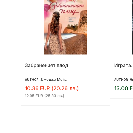
но
Забраненият плод
Играта.
Джоджо Мойс
Я
AUTHOR:
AUTHOR:
10.36 EUR (20.26 лв.)
13.00 E
12.95 EUR (25.33 лв.)