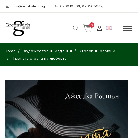
info@bookshop.bg
070010503; 029508337;
0
Home
Художествени издания
Любовни романи
Тъмната страна на любовта