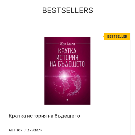
BESTSELLERS
R
BESTSELLER
Кратка история на бъдещето
Жак Атали
AUTHOR: