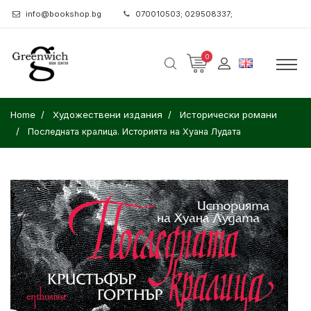
info@bookshop.bg
070010503; 029508337;
0
Home
Художествени издания
Исторически романи
Последната кралица. Историята на Хуана Лудата