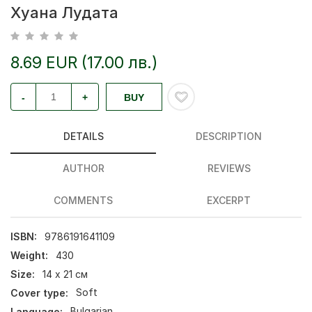
Хуана Лудата
8.69 EUR (17.00 лв.)
-
+
BUY
DETAILS
DESCRIPTION
AUTHOR
REVIEWS
COMMENTS
EXCERPT
ISBN:
9786191641109
Weight:
430
Size:
14 х 21 см
Cover type:
Soft
Language:
Bulgarian