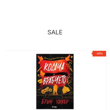
SALE
%
-20%