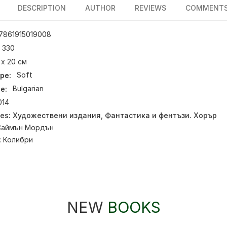
DESCRIPTION
AUTHOR
REVIEWS
COMMENT
7861915019008
330
 х 20 см
pe:
Soft
e:
Bulgarian
014
ies:
Художествени издания
,
Фантастика и фентъзи. Хорър
Саймън Мордън
:
Колибри
NEW
BOOKS