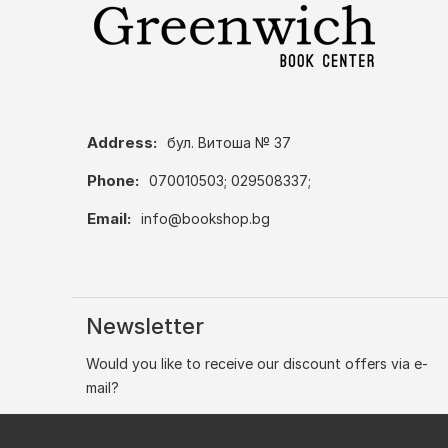
Address:
бул. Витоша № 37
Phone:
070010503; 029508337;
Email:
info@bookshop.bg
Newsletter
Would you like to receive our discount offers via e-
mail?