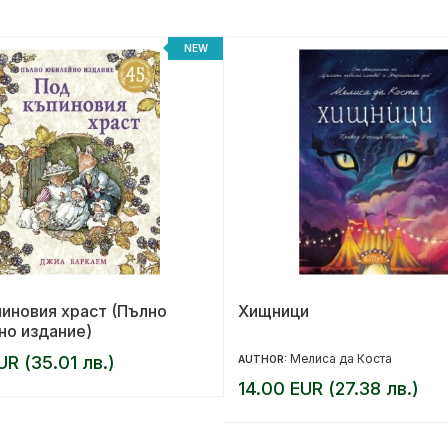
NEW
иновия храст (Пълно
Хищници
но издание)
Мелиса да Коста
UR (35.01 лв.)
AUTHOR:
14.00 EUR (27.38 лв.)