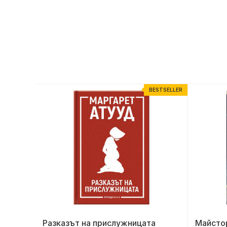
ESTSELLER
BESTSELLER
Разказът на прислужницата
Майсто