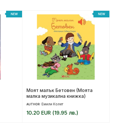
NEW
NEW
Моят малък Бетовен (Моята
Под къ
малка музикална книжка)
юбилей
Емили Колет
17.90 
AUTHOR:
10.20 EUR (19.95 лв.)