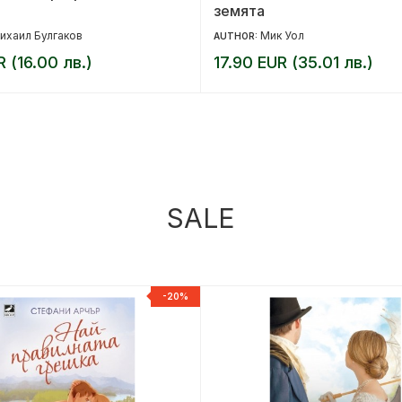
земята
ихаил Булгаков
Мик Уол
AUTHOR:
R (16.00 лв.)
17.90 EUR (35.01 лв.)
SALE
-20%