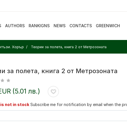
S
AUTHORS
RANKIGNS
NEWS
CONTACTS
GREENWICH
нтъзи. Хорър
Теории за полета, книга 2 от Метрозоната
и за полета, книга 2 от Метрозоната
EUR (5.01 лв.)
is not in stock
Subscribe me for notification by email when the pro