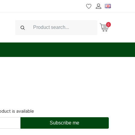
0
Search
duct is available
Subscribe me