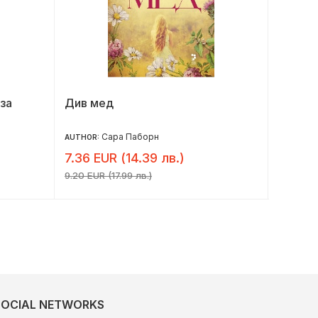
 за
Див мед
Среща
Сара Паборн
AUTHOR:
AUTHOR:
7.36 EUR (14.39 лв.)
7.36 E
9.20 EUR (17.99 лв.)
9.20 EUR 
SOCIAL NETWORKS