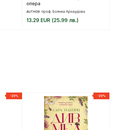
опера
проф. Боянка Арнаудова
AUTHOR:
AUTHOR:
13.29 EUR (25.99 лв.)
10.23 
-20%
-20%