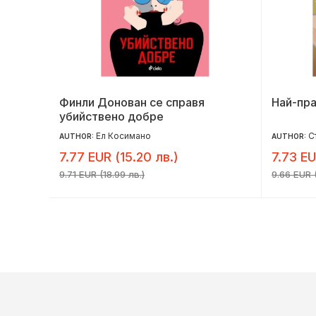
Финли Донован се справя
Най-пр
убийствено добре
Ел Косимано
С
AUTHOR:
AUTHOR:
7.77 EUR (15.20 лв.)
7.73 EU
9.71 EUR (18.99 лв.)
9.66 EUR (