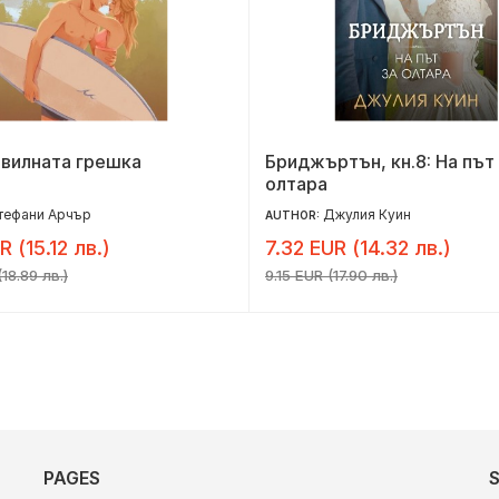
авилната грешка
Бриджъртън, кн.8: На път
олтара
тефани Арчър
Джулия Куин
AUTHOR:
R (15.12 лв.)
7.32 EUR (14.32 лв.)
18.89 лв.)
9.15 EUR (17.90 лв.)
PAGES