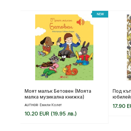
NEW
NEW
Моят малък Бетовен (Моята
Под къп
малка музикална книжка)
юбилей
Емили Колет
17.90 E
AUTHOR:
10.20 EUR (19.95 лв.)