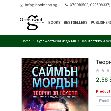
info@bookshop.bg
070010503; 029508337;
BOOKS
BESTSELLERS
PUBLISHER
Home
Художествени издания
Фантастика и фе
Теори
2.56 
Product 