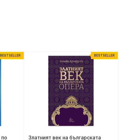
BESTSELLER
BESTSELLER
 по
Златният век на българската
Часов