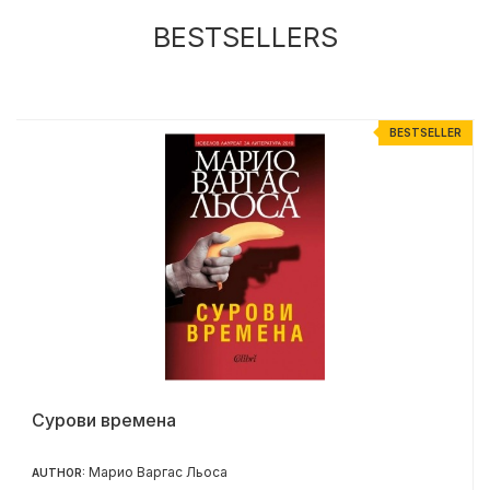
BESTSELLERS
R
BESTSELLER
Сурови времена
Марио Варгас Льоса
AUTHOR: