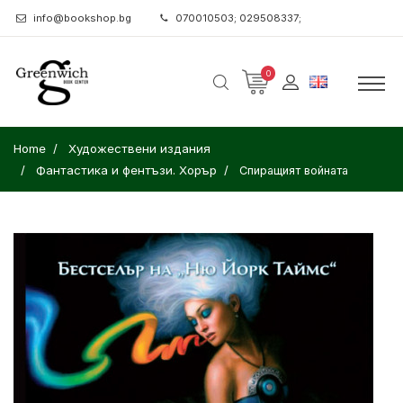
info@bookshop.bg
070010503; 029508337;
0
Home
Художествени издания
Фантастика и фентъзи. Хорър
Спиращият войната