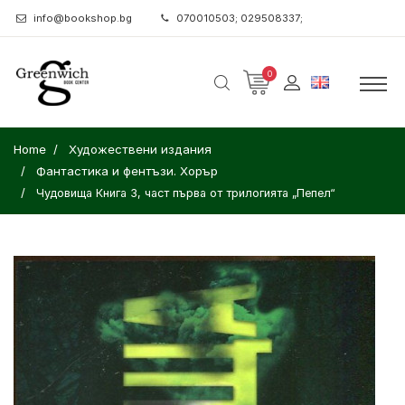
info@bookshop.bg
070010503; 029508337;
0
Home
Художествени издания
Фантастика и фентъзи. Хорър
Чудовища Книга 3, част първа от трилогията „Пепел“