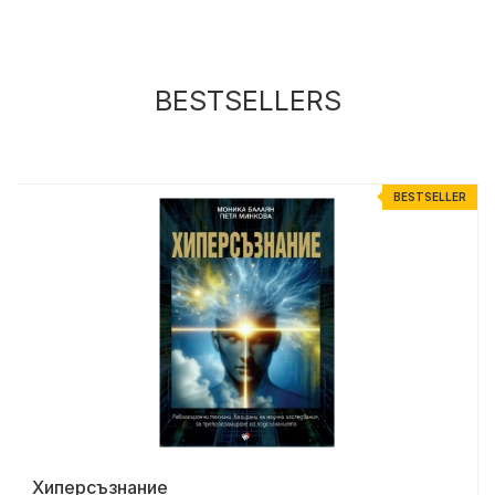
BESTSELLERS
R
BESTSELLER
Хиперсъзнание