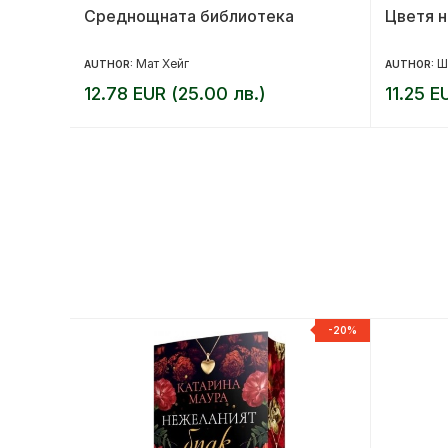
Среднощната библиотека
Цветя н
натици
Мат Хейг
Ш
AUTHOR:
AUTHOR:
12.78 EUR (25.00 лв.)
11.25 E
-20%
-20%