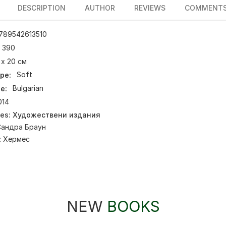
DESCRIPTION
AUTHOR
REVIEWS
COMMENT
789542613510
390
 х 20 см
pe:
Soft
e:
Bulgarian
014
ies:
Художествени издания
Сандра Браун
:
Хермес
NEW
BOOKS