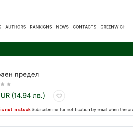
S
AUTHORS
RANKIGNS
NEWS
CONTACTS
GREENWICH
раен предел
EUR (14.94 лв.)
is not in stock
Subscribe me for notification by email when the pro