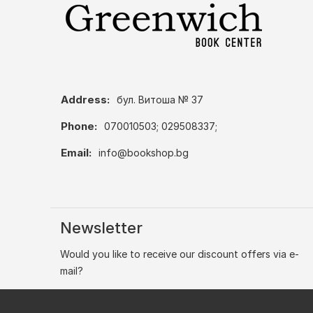
Address:
бул. Витоша № 37
Phone:
070010503; 029508337;
Email:
info@bookshop.bg
Newsletter
Would you like to receive our discount offers via e-
mail?