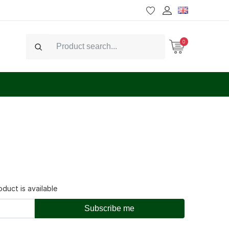
0
Search
duct is available
Subscribe me