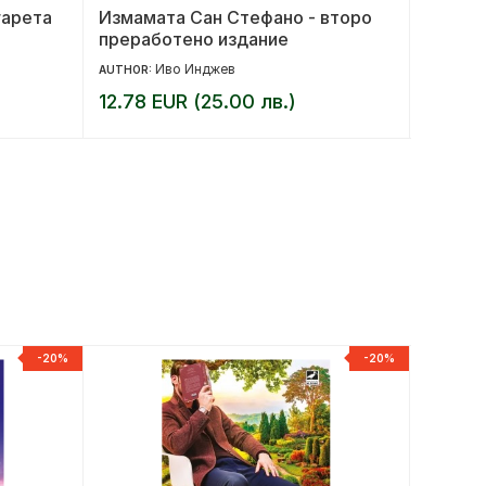
гарета
Измамата Сан Стефано - второ
Където
преработено издание
Иво Инджев
AUTHOR:
AUTHOR:
12.78 EUR (25.00 лв.)
10.23 
-20%
-20%