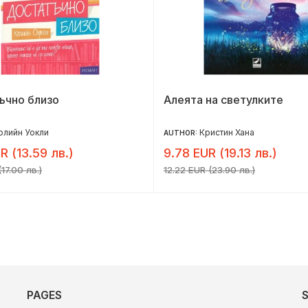
ъчно близо
Алеята на светулките
олийн Уокли
Кристин Хана
AUTHOR:
R (13.59 лв.)
9.78 EUR (19.13 лв.)
17.00 лв.)
12.22 EUR (23.90 лв.)
PAGES