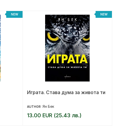
NEW
NEW
Играта. Става дума за живота ти
Краят 
револ
Ян Бек
AUTHOR:
AUTHOR:
13.00 EUR (25.43 лв.)
14.00 