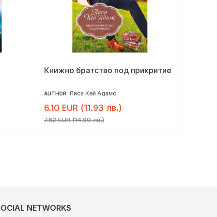
Книжно братство под прикритие
Прикл
роман
Лиса Кей Адамс
AUTHOR:
AUTHOR:
6.10 EUR (11.93 лв.)
5.32 E
7.62 EUR (14.90 лв.)
6.65 EUR 
SOCIAL NETWORKS