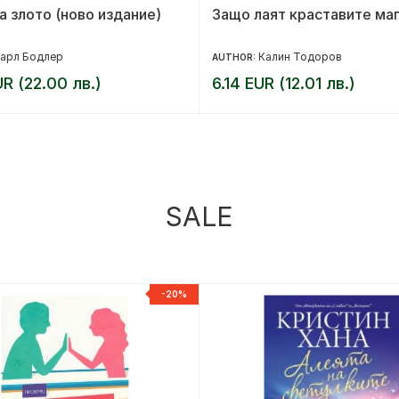
а злото (ново издание)
Защо лаят краставите ма
арл Бодлер
Калин Тодоров
AUTHOR:
UR (22.00 лв.)
6.14 EUR (12.01 лв.)
SALE
-20%