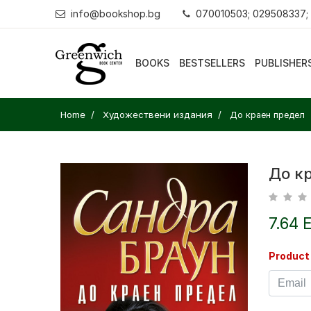
info@bookshop.bg
070010503; 029508337;
BOOKS
BESTSELLERS
PUBLISHER
Home
Художествени издания
До краен предел
До к
7.64 
Product 