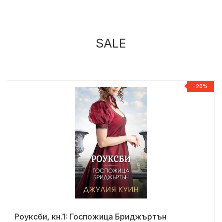
SALE
%
-20%
Роуксби, кн.1: Госпожица Бриджъртън