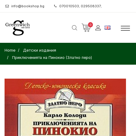
info@bookshop.bg
070010503; 029508337;
0
Home
Детски издания
Приключенията на Пинокио (Златно перо)