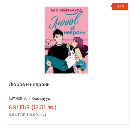
R
-20%
Любов и неврони
Али Хейзълууд
AUTHOR:
6.91 EUR (13.51 лв.)
8.64 EUR (16.90 лв.)