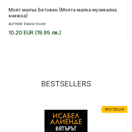
Моят малък Бетовен (Моята малка музикална
книжка)
Емили Колет
AUTHOR:
10.20 EUR (19.95 лв.)
BESTSELLERS
R
BESTSELLER