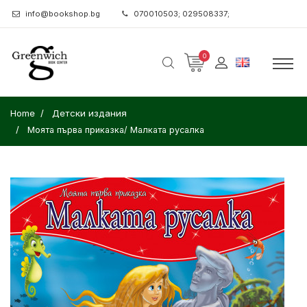
info@bookshop.bg
070010503; 029508337;
0
Home
Детски издания
Моята първа приказка/ Малката русалка