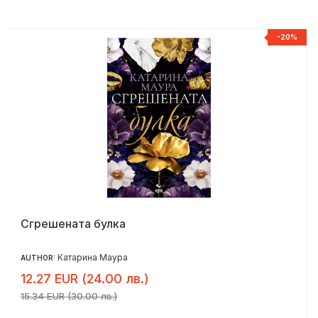
%
-20%
Сгрешената булка
Катарина Маура
AUTHOR:
12.27 EUR (24.00 лв.)
15.34 EUR (30.00 лв.)