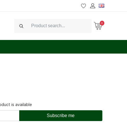
0
Search
duct is available
Subscribe me