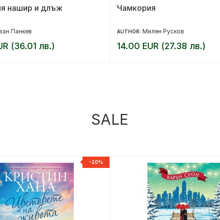
ия нашир и длъж
Чамкория
ван Панкев
Милен Русков
AUTHOR:
UR (36.01 лв.)
14.00 EUR (27.38 лв.)
SALE
-20%