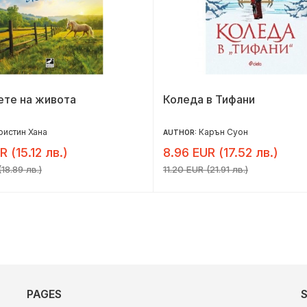
ете на живота
Коледа в Тифани
ристин Хана
Карън Суон
AUTHOR:
R (15.12 лв.)
8.96 EUR (17.52 лв.)
18.89 лв.)
11.20 EUR (21.91 лв.)
PAGES