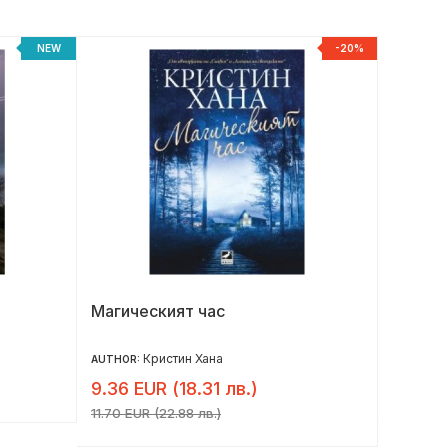
NEW
-20%
Магическият час
Женит
Кристин Хана
AUTHOR:
AUTHOR:
9.36 EUR (18.31 лв.)
12.00 
11.70 EUR (22.88 лв.)