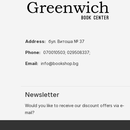
Address:
бул. Витоша № 37
Phone:
070010503; 029508337;
Email:
info@bookshop.bg
Newsletter
Would you like to receive our discount offers via e-
mail?