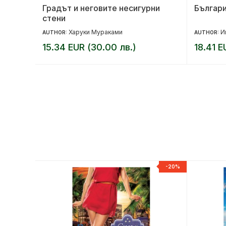
те тела
Градът и неговите несигурни
Българ
стени
Харуки Мураками
И
AUTHOR:
AUTHOR:
15.34 EUR (30.00 лв.)
18.41 E
-20%
-20%