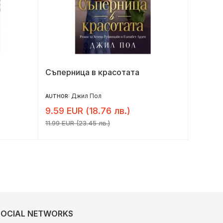
Съперница в красотата
Нежно
Джил Пол
AUTHOR:
AUTHOR:
9.59 EUR (18.76 лв.)
6.50 E
11.99 EUR (23.45 лв.)
8.13 EUR 
SOCIAL NETWORKS