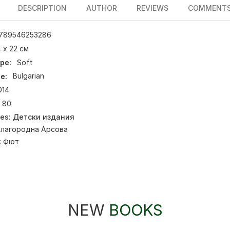
DESCRIPTION
AUTHOR
REVIEWS
COMMENT
789546253286
 х 22 см
pe:
Soft
e:
Bulgarian
014
80
ies:
Детски издания
Благородна Арсова
:
Фют
NEW
BOOKS