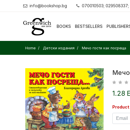
info@bookshop.bg
070010503; 029508337;
BOOKS
BESTSELLERS
PUBLISHER
Home
Детски издания
Мечо гости как посреща
Мечо
1.28 
Product 