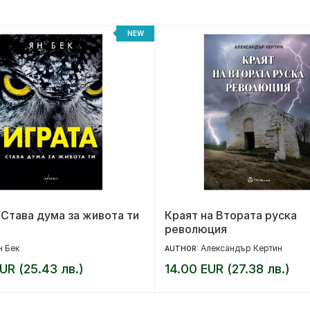
NEW
 Става дума за живота ти
Краят на Втората руска
революция
н Бек
Александър Кертин
AUTHOR:
UR (25.43 лв.)
14.00 EUR (27.38 лв.)