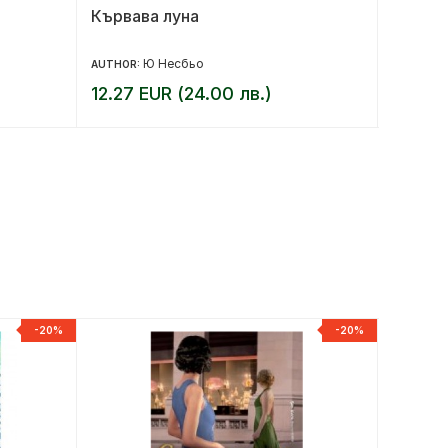
Кървава луна
Убийст
Ю Несбьо
AUTHOR:
AUTHOR:
12.27 EUR (24.00 лв.)
10.17 
-20%
-20%