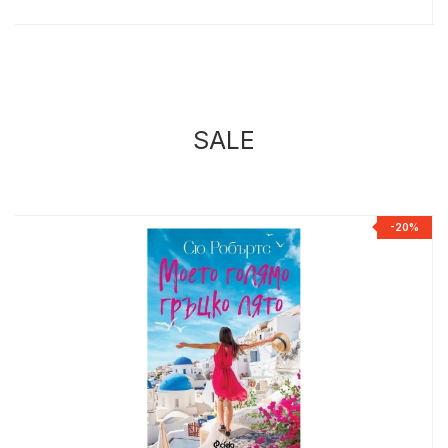
SALE
%
-20%