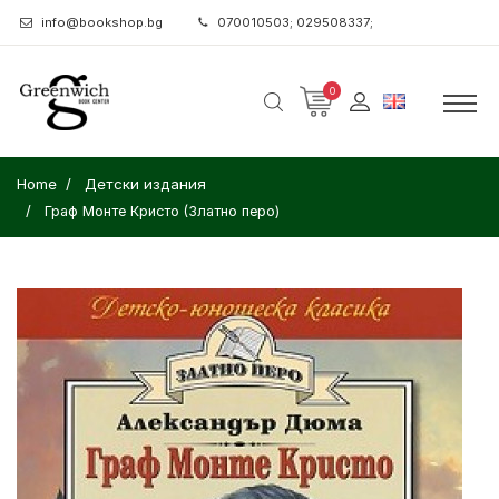
info@bookshop.bg
070010503; 029508337;
0
Home
Детски издания
Граф Монте Кристо (Златно перо)