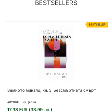
BESTSELLERS
R
BESTSELLER
Земното минало, кн. 3: Безсмъртната смърт
Лиу Цъсин
AUTHOR:
17.38 EUR (33.99 лв.)