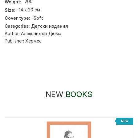
Weight:
200
Size:
14 х 20 см
Cover type:
Soft
Categories:
Детски издания
Author:
Александър Дюма
Publisher:
Хермес
NEW
BOOKS
%
NEW