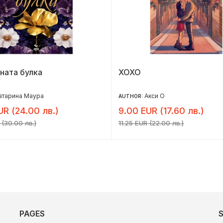
ната булка
ХОХО
атарина Маура
Акси О
AUTHOR:
UR (24.00 лв.)
9.00 EUR (17.60 лв.)
 (30.00 лв.)
11.25 EUR (22.00 лв.)
PAGES