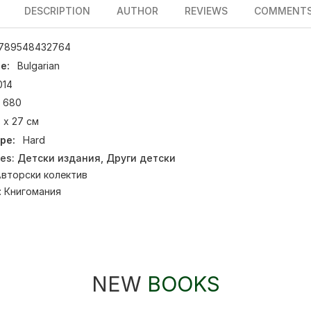
DESCRIPTION
AUTHOR
REVIEWS
COMMENT
789548432764
e:
Bulgarian
014
680
 х 27 см
pe:
Hard
ies:
Детски издания
,
Други детски
вторски колектив
:
Книгомания
NEW
BOOKS