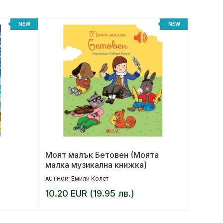
NEW
NEW
Моят малък Бетовен (Моята
Магиче
малка музикална книжка)
Емили Колет
AUTHOR:
AUTHOR:
10.20 EUR (19.95 лв.)
9.36 E
11.70 EUR