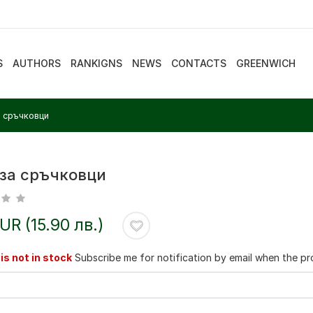
S
AUTHORS
RANKIGNS
NEWS
CONTACTS
GREENWICH
 сръчковци
 за сръчковци
EUR (15.90 лв.)
is not in stock
Subscribe me for notification by email when the pro