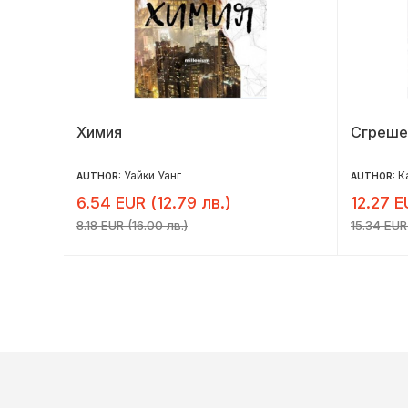
Химия
Сгреше
Уайки Уанг
К
AUTHOR:
AUTHOR:
6.54 EUR (12.79 лв.)
12.27 E
8.18 EUR (16.00 лв.)
15.34 EUR