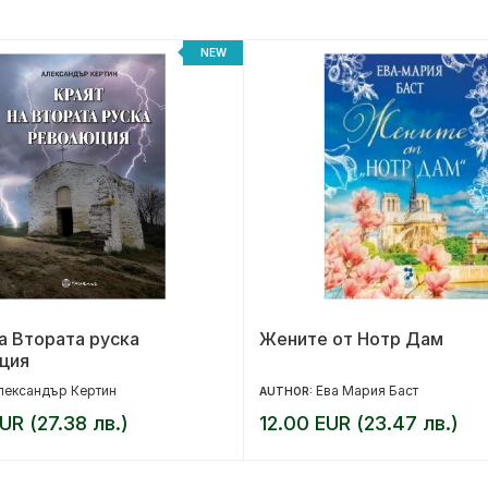
NEW
а Втората руска
Жените от Нотр Дам
ция
лександър Кертин
Ева Мария Баст
AUTHOR:
UR (27.38 лв.)
12.00 EUR (23.47 лв.)