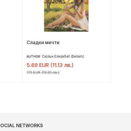
Сладки мечти
С обич
Сюзън Елизабет Филипс
AUTHOR:
AUTHOR:
5.69 EUR (11.13 лв.)
6.14 E
7.11 EUR (13.91 лв.)
7.67 EUR 
SOCIAL NETWORKS