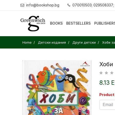
info@bookshop.bg
070010503; 029508337;
BOOKS
BESTSELLERS
PUBLISHER
Home
Детски издания
Други детски
Хоби за
Хоби
8.13 
Product 