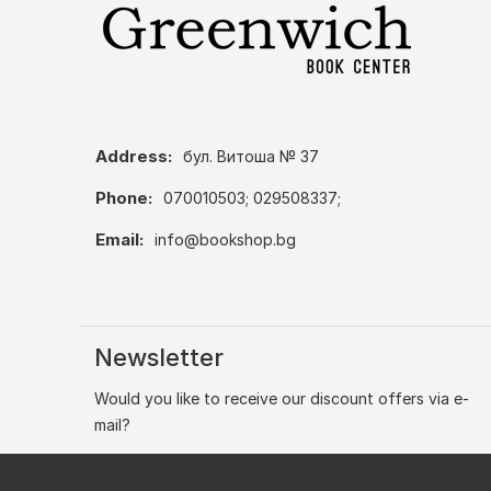
Address:
бул. Витоша № 37
Phone:
070010503; 029508337;
Email:
info@bookshop.bg
Newsletter
Would you like to receive our discount offers via e-
mail?