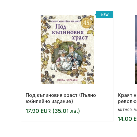
NEW
NEW
Под къпиновия храст (Пълно
Краят н
юбилейно издание)
револю
А
17.90 EUR (35.01 лв.)
AUTHOR:
14.00 E