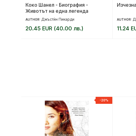
анде
Коко Шанел - Биография -
Изчезн
Животът на една легенда
Джъстѝн Пикарди
Д
AUTHOR:
AUTHOR:
20.45 EUR (40.00 лв.)
11.24 E
-20%
-20%