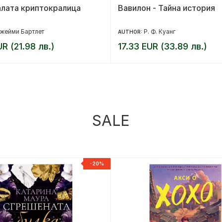
алата криптокралица
Вавилон - Тайна история
жейми Бартлет
Р. Ф. Куанг
AUTHOR:
UR (21.98 лв.)
17.33 EUR (33.89 лв.)
SALE
-20%