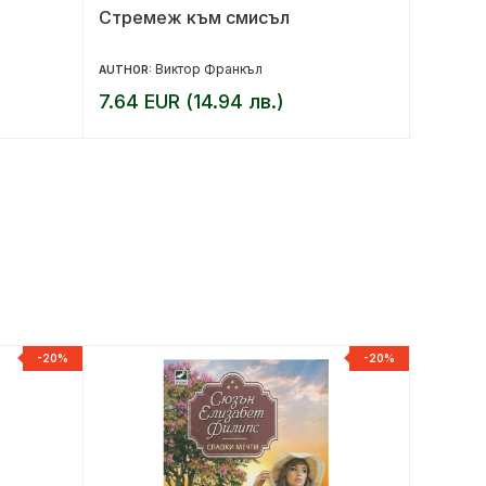
Стремеж към смисъл
Закон 
Виктор Франкъл
AUTHOR:
AUTHOR:
7.64 EUR (14.94 лв.)
12.27 
-20%
-20%