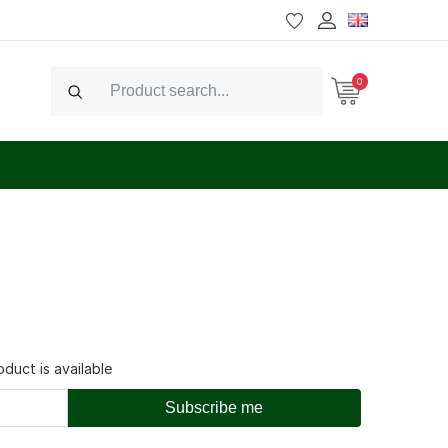
0
Search
duct is available
Subscribe me