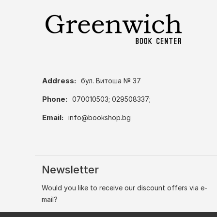
Address:
бул. Витоша № 37
Phone:
070010503; 029508337;
Email:
info@bookshop.bg
Newsletter
Would you like to receive our discount offers via e-
mail?