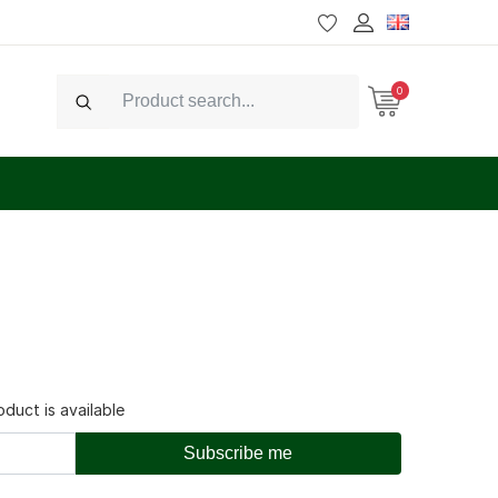
0
Search
duct is available
Subscribe me