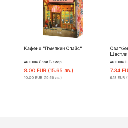
Кафене "Пъмпкин Спайс"
Сватбен
Щастлив
Лори Гилмор
Н
AUTHOR:
AUTHOR:
8.00 EUR (15.65 лв.)
7.34 EU
10.00 EUR (19.56 лв.)
9.18 EUR (