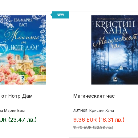
NEW
 от Нотр Дам
Магическият час
ва Мария Баст
Кристин Хана
AUTHOR:
UR (23.47 лв.)
9.36 EUR (18.31 лв.)
11.70 EUR (22.88 лв.)