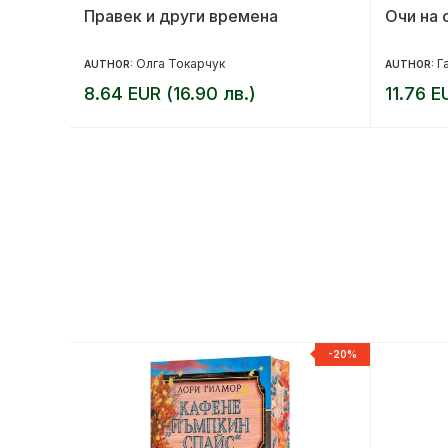
 връзка
Правек и други времена
Очи на 
Олга Токарчук
Г
AUTHOR:
AUTHOR:
8.64 EUR (16.90 лв.)
11.76 E
-20%
-20%