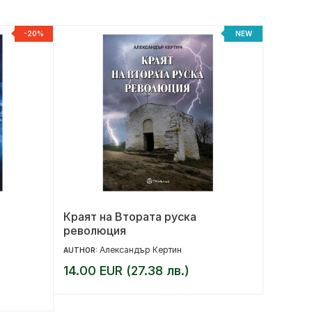
-20%
NEW
Краят на Втората руска
Театри
революция
Александър Кертин
AUTHOR:
AUTHOR:
14.00 EUR (27.38 лв.)
13.00 