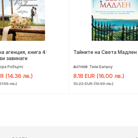
а агенция, книга 4:
Тайните на Света Мадлен
и завинаги
ора Робъртс
Тили Багшоу
AUTHOR:
R (14.36 лв.)
8.18 EUR (16.00 лв.)
17.95 лв.)
10.22 EUR (19.99 лв.)