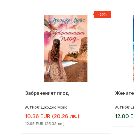
NEW
-20%
ота ти
Забраненият плод
Жените
Джоджо Мойс
Е
AUTHOR:
AUTHOR:
10.36 EUR (20.26 лв.)
12.00 E
12.95 EUR (25.33 лв.)