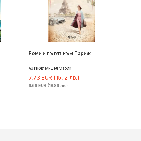
Роми и пътят към Париж
Твърд
Мишел Марли
AUTHOR:
AUTHOR:
7.73 EUR (15.12 лв.)
8.14 E
9.66 EUR (18.89 лв.)
10.17 EUR