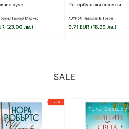
синьо куче
Петербургски повести
абриел Гарсия Маркес
Николай В. Гогол
AUTHOR:
UR (23.00 лв.)
9.71 EUR (18.99 лв.)
SALE
-20%