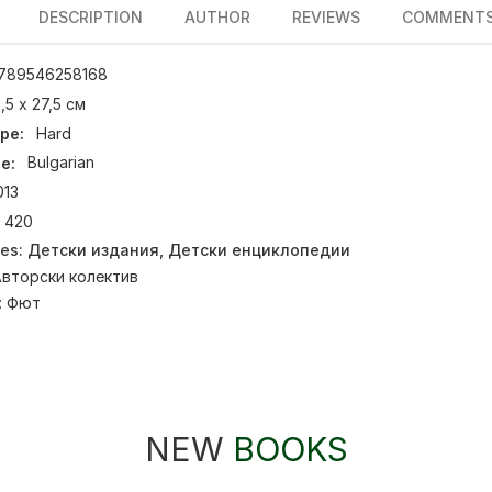
DESCRIPTION
AUTHOR
REVIEWS
COMMENT
789546258168
,5 х 27,5 см
pe:
Hard
e:
Bulgarian
013
420
ies:
Детски издания
,
Детски енциклопедии
вторски колектив
:
Фют
NEW
BOOKS