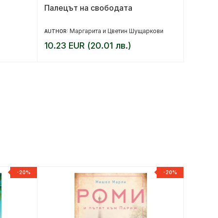
Палецът на свободата
Едно. 
Маргарита и Цветин Шущаркови
AUTHOR:
AUTHOR:
10.23 EUR (20.01 лв.)
20.43 
-20%
-20%