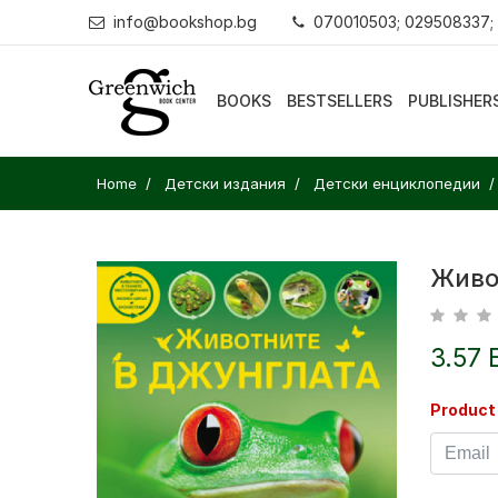
info@bookshop.bg
070010503; 029508337;
BOOKS
BESTSELLERS
PUBLISHER
Home
Детски издания
Детски енциклопедии
Живо
3.57 
Product 