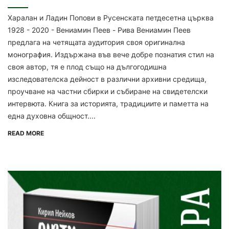
Харалан и Ладин Попови в Русенската петдесетна църква
1928 - 2020 - Вениамин Пеев - Рива Вениамин Пеев
предлага на четящата аудитория своя оригинална
монография. Издържана във вече добре познатия стил на
своя автор, тя е плод също на дългогодишна
изследователска дейност в различни архивни средища,
проучване на частни сбирки и събиране на свидетелски
интервюта. Книга за историята, традициите и паметта на
една духовна общност....
READ MORE