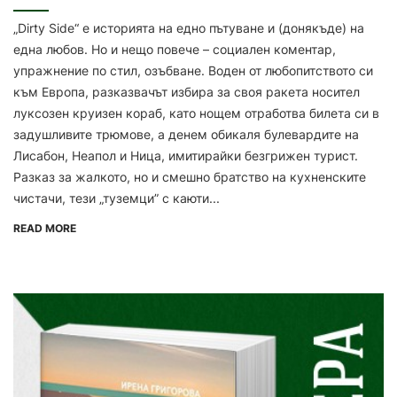
„Dirty Side“ е историята на едно пътуване и (донякъде) на
една любов. Но и нещо повече – социален коментар,
упражнение по стил, озъбване. Воден от любопитството си
към Европа, разказвачът избира за своя ракета носител
луксозен круизен кораб, като нощем отработва билета си в
задушливите трюмове, а денем обикаля булевардите на
Лисабон, Неапол и Ница, имитирайки безгрижен турист.
Разказ за жалкото, но и смешно братство на кухненските
чистачи, тези „туземци” с каюти...
READ MORE