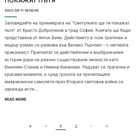
ПОКАЖАТ ПЪТЯ“
2022-04-11 18:00:00
Заповядайте на премиерата на "Светулките ще ти покажат
пътя" от Христо Добротинов в град София. Книгата ще бъде
представена от Антон Баев. Действието в този трагичен и
мъдър роман се развива във Велико Търново – с неговата
приказност. Преплитат се действителни и въображаеми
истории дори на реално съществували личности като
Емилиян Станев и Невена Коканова. Редуват се трагични и
красиви моменти, а сред грохота на прелитащите
американски самолети през Втората световна война се
заражда исти...
READ MORE
1
2