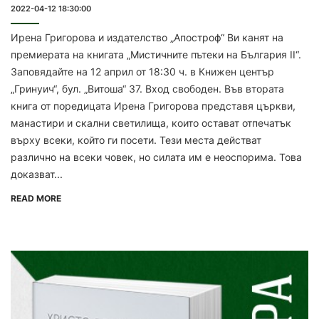
2022-04-12 18:30:00
Ирена Григорова и издателство „Апостроф“ Ви канят на
премиерата на книгата „Мистичните пътеки на България II“.
Заповядайте на 12 април от 18:30 ч. в Книжен център
„Гринуич“, бул. „Витоша“ 37. Вход свободен. Във втората
книга от поредицата Ирена Григорова представя църкви,
манастири и скални светилища, които остават отпечатък
върху всеки, който ги посети. Тези места действат
различно на всеки човек, но силата им е неоспорима. Това
доказват...
READ MORE