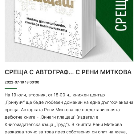
СРЕЩА С АВТОГРАФ... С РЕНИ МИТКОВА
2022-07-19 18:00:00
На 19 юли, вторник, от 18:00 ч., книжен център
„Гринуич“ ще бъде любезен домакин на една дългоочаквана
среща. Авторката Рени Миткова ще представи своята
дебютна книга - „Винаги плащаш“ (издател е
Книгоиздателска къща „Труд“). В книгата Рени Миткова
разказва точно за това през собствения си опит на жена,